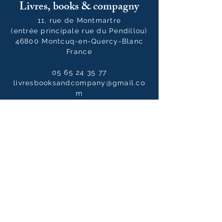
Livres, books & compagny
11, rue de Montmartre
(entrée principale rue du Pendillou)
46800 Montcuq-en-Quercy-Blanc
France
05 65 24 35 77
livresbooksandcompany@gmail.co
m
Horaires
Du mardi au samedi :
10h00 - 12h30 / 14h00 - 19h00
Le dimanche
10h00 - 14h00
Notre newsletter