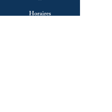
Horaires
Du mardi au samedi :
10h00 - 12h30 / 14h00 - 19h00
Le dimanche
10h00 - 14h00
Notre newsletter
S'abonner