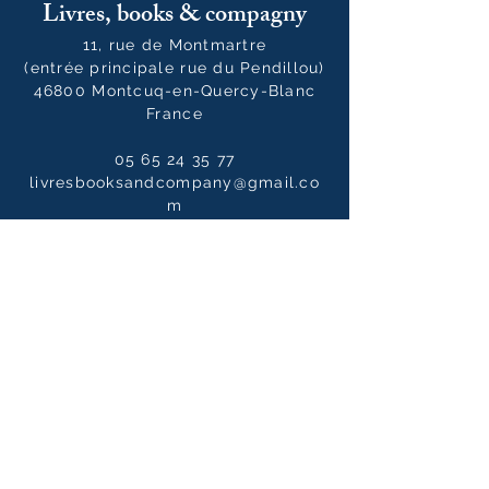
Livres, books & compagny
11, rue de Montmartre
(entrée principale rue du Pendillou)
46800 Montcuq-en-Quercy-Blanc
France
05 65 24 35 77
livresbooksandcompany@gmail.co
m
Horaires
Du mardi au samedi :
10h00 - 12h30 / 14h00 - 19h00
Le dimanche
10h00 - 14h00
Notre newsletter