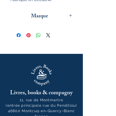
Marque
Quartier Libre Papier
Livres, books & compagny
11, rue de Montmartre
(entrée principale rue du Pendillou)
46800 Montcuq-en-Quercy-Blanc