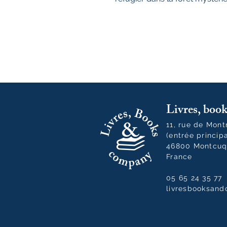
Livres, bo
11, rue de Mon
(entrée princip
46800 Montcuq
France
05 65 24 35 77
livresbooksan