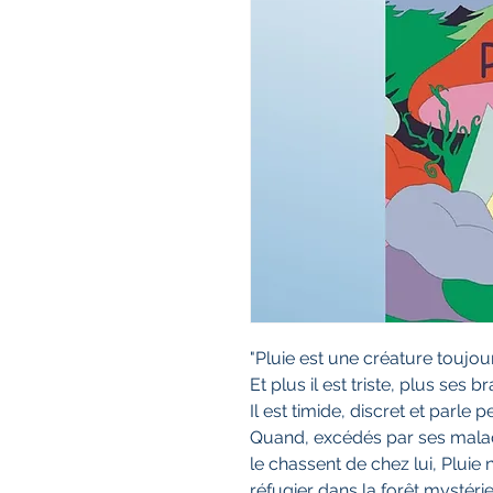
"Pluie est une créature toujours
Et plus il est triste, plus ses br
Il est timide, discret et parle pe
Quand, excédés par ses maladr
le chassent de chez lui, Pluie 
réfugier dans la forêt mystérie