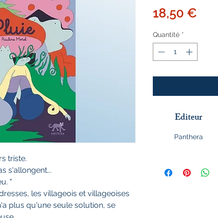
Pri
18,50 €
Quantité
*
Editeur
Panthera
 triste.
as s'allongent...
u. "
esses, les villageois et villageoises
n'a plus qu'une seule solution, se
use...