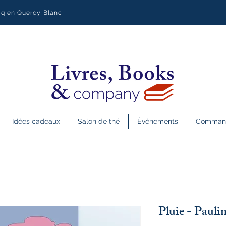
uq en Quercy Blanc
Idées cadeaux
Salon de thé
Événements
Commande
Pluie - Pau