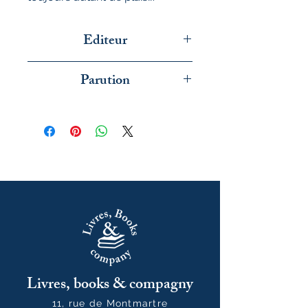
Editeur
Hachette
Parution
octobre 2025
Livres, books & compagny
11, rue de Montmartre