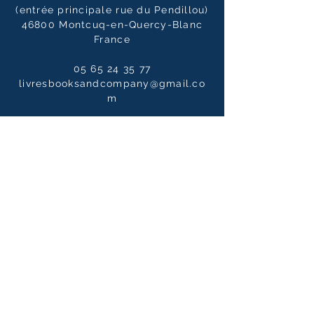
(entrée principale rue du Pendillou)
46800 Montcuq-en-Quercy-Blanc
France
05 65 24 35 77
livresbooksandcompany@gmail.co
m
Horaires
Du mardi au samedi :
10h00 - 12h30 / 14h00 - 19h00
Le dimanche
10h00 - 14h00
Notre newsletter