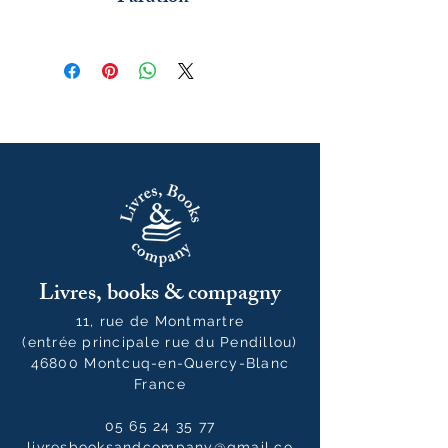
juin 2026
Livres, books & compagny
11, rue de Montmartre
(entrée principale rue du Pendillou)
46800 Montcuq-en-Quercy-Blanc
France
05 65 24 35 77
livresbooksandcompany@gmail.co