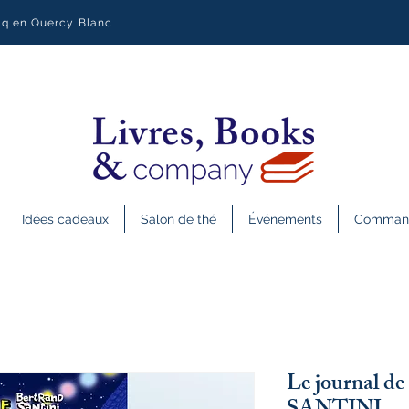
uq en Quercy Blanc
Idées cadeaux
Salon de thé
Événements
Commande
Le journal 