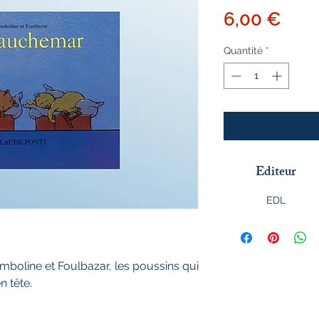
Prix
6,00 €
Quantité
*
Editeur
EDL
boline et Foulbazar, les poussins qui
n tête.