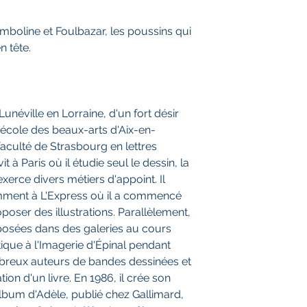
boline et Foulbazar, les poussins qui
n tête.
unéville en Lorraine, d'un fort désir
 l'école des beaux-arts d'Aix-en-
faculté de Strasbourg en lettres
it à Paris où il étudie seul le dessin, la
exerce divers métiers d'appoint. Il
amment à L'Express où il a commencé
oser des illustrations. Parallèlement,
xposées dans des galeries au cours
tique à l'Imagerie d'Épinal pendant
mbreux auteurs de bandes dessinées et
ion d'un livre. En 1986, il crée son
Album d'Adèle, publié chez Gallimard,