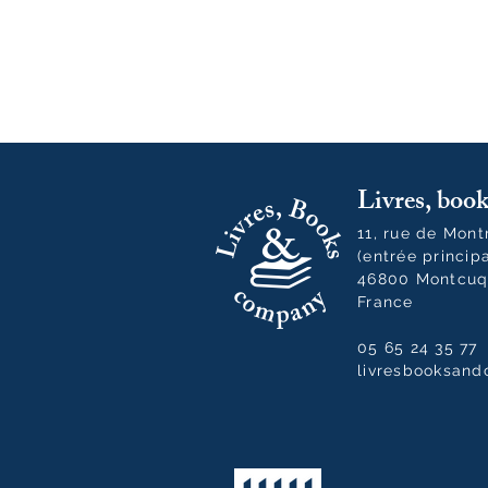
Livres, bo
11, rue de Mon
(entrée princip
46800 Montcuq
France
05 65 24 35 77
livresbooksan