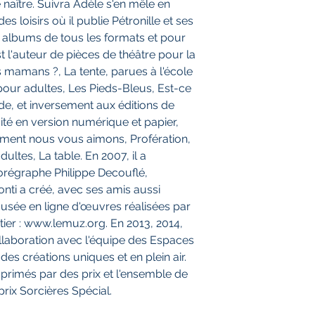
e naître. Suivra Adèle s'en mêle en
 des loisirs où il publie Pétronille et ses
s albums de tous les formats et pour
est l'auteur de pièces de théâtre pour la
s mamans ?, La tente, parues à l'école
 pour adultes, Les Pieds-Bleus, Est-ce
nde, et inversement aux éditions de
 édité en version numérique et papier,
ment nous vous aimons, Profération,
ultes, La table. En 2007, il a
orégraphe Philippe Decouflé,
ti a créé, avec ses amis aussi
usée en ligne d'œuvres réalisées par
ier : www.lemuz.org. En 2013, 2014,
collaboration avec l'équipe des Espaces
des créations uniques et en plein air.
é primés par des prix et l'ensemble de
rix Sorcières Spécial.