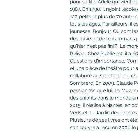
pour sa fille Adèle qui vient d
1987. En 1990, il rejoint l'école
120 petits et plus de 70 autre
tous les âges. Par ailleurs, il 
jeunesse, Bonjour, Où sont le
des loisirs et de trois romans
qu'hier n'est pas fini ?, Le mo
l'Olivier. Chez Publie.net, il a
Questions d'importance, Com
et une pièce de théâtre pour ad
collaboré au spectacle du ch
Sombrero. En 2009, Claude Pon
passionnés que lui, Le Muz, m
des enfants dans le monde ent
2015, il réalise à Nantes, en 
Verts et du Jardin des Plantes 
Plusieurs de ses livres ont ét
son œuvre a reçu en 2006 le p