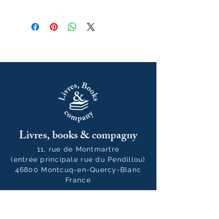
février 2026
Livres, books & compagny
11, rue de Montmartre
(entrée principale rue du Pendillou)
46800 Montcuq-en-Quercy-Blanc
France
05 65 24 35 77
livresbooksandcompany@gmail.co