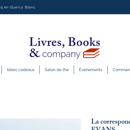
uq en Quercy Blanc
Idées cadeaux
Salon de thé
Événements
Commande
La correspond