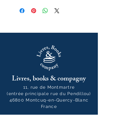
septembre 2025
Livres, books & compagny
11, rue de Montmartre
(entrée principale rue du Pendillou)
46800 Montcuq-en-Quercy-Blanc
France
05 65 24 35 77
livresbooksandcompany@gmail.co
m