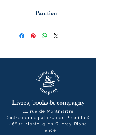
Actes Sud
Parution
juin 2026
Livres, books & compagny
11, rue de Montmartre
(entrée principale rue du Pendillou)
46800 Montcuq-en-Quercy-Blanc
France