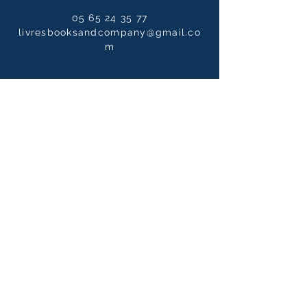
05 65 24 35 77
livresbooksandcompany@gmail.co
m
Horaires
Du mardi au samedi :
10h00 - 12h30 / 14h00 - 19h00
Le dimanche
10h00 - 14h00
Notre newsletter
S'abonner