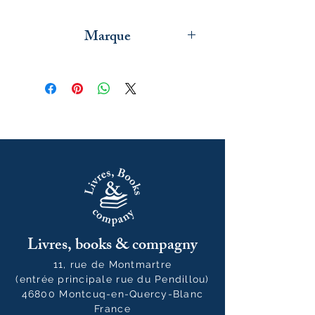
Marque
Moulin Roty
Livres, books & compagny
11, rue de Montmartre
(entrée principale rue du Pendillou)
46800 Montcuq-en-Quercy-Blanc
France