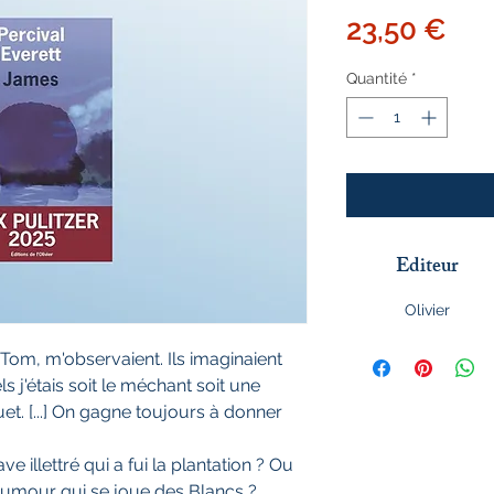
Pri
23,50 €
Quantité
*
Editeur
Olivier
Tom, m'observaient. Ils imaginaient
s j'étais soit le méchant soit une
et. [...] On gagne toujours à donner
e illettré qui a fui la plantation ? Ou
humour qui se joue des Blancs ?