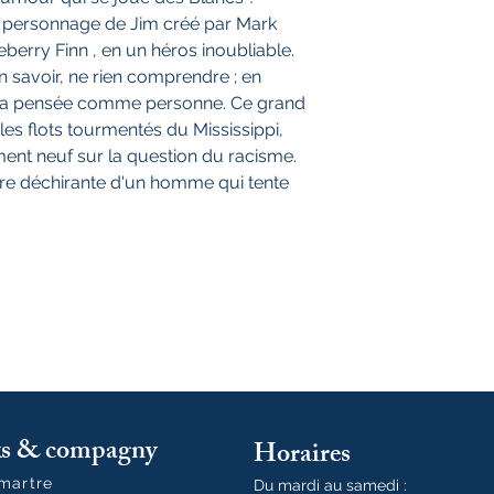
e personnage de Jim créé par Mark
erry Finn , en un héros inoubliable.
 savoir, ne rien comprendre ; en
 et la pensée comme personne. Ce grand
es flots tourmentés du Mississippi,
ment neuf sur la question du racisme.
oire déchirante d'un homme qui tente
oks & compagny
Horaires
tmartre
Du mardi au samedi :