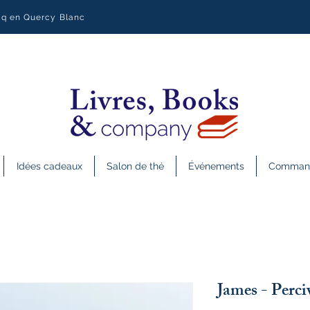
uq en Quercy Blanc
Idées cadeaux
Salon de thé
Événements
Commande
James - Per