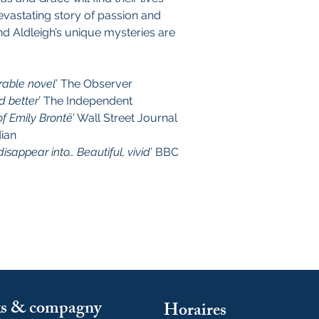
evastating story of passion and
nd Aldleigh’s unique mysteries are
rable novel’
The Observer
d better’
The Independent
f Emily Brontë’
Wall Street Journal
ian
isappear into… Beautiful, vivid’
BBC
oks & compagny
Horaires