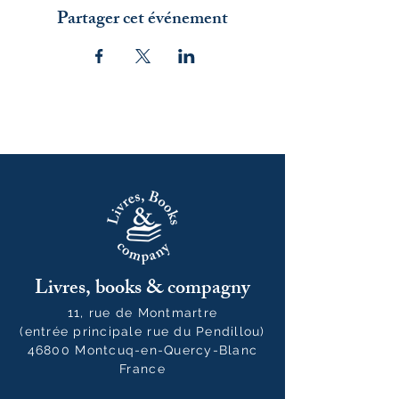
Partager cet événement
Livres, books & compagny
11, rue de Montmartre
(entrée principale rue du Pendillou)
46800 Montcuq-en-Quercy-Blanc
France