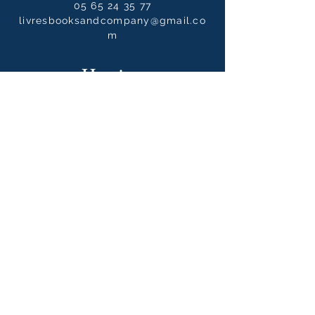
05 65 24 35 77
livresbooksandcompany@gmail.co
m
Horaires
Du mardi au samedi :
10h00 - 12h30 / 14h00 - 19h00
Le dimanche
10h00 - 14h00
Notre newsletter
S'abonner