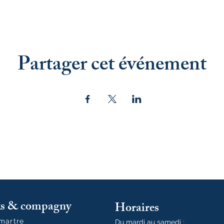
Partager cet événement
oks & compagny
Horaires
tmartre
Du mardi au samedi :