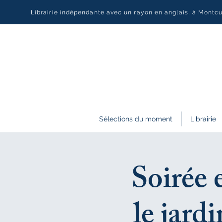
Librairie indépendante avec un rayon en anglais, à Montc
Sélections du moment
Librairie
Soirée 
le jard