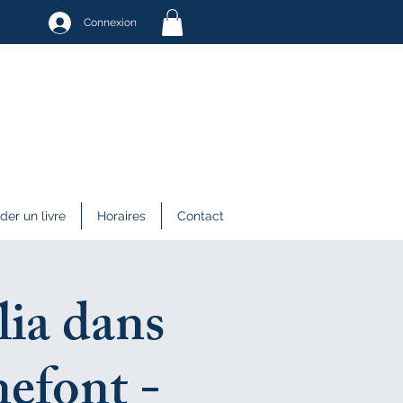
Connexion
r un livre
Horaires
Contact
lia dans
nefont -