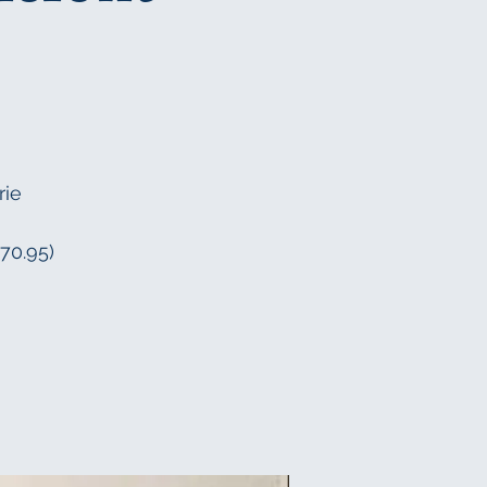
rie
.70.95)