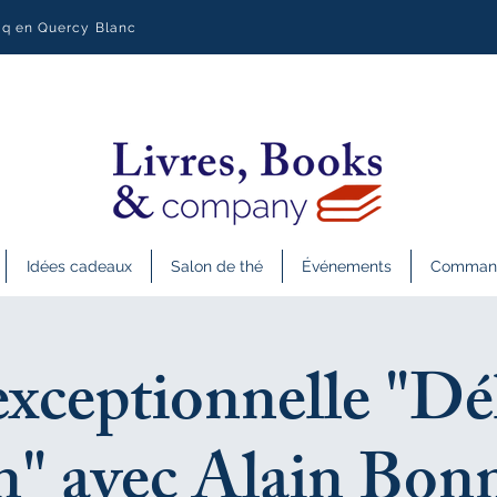
uq en Quercy Blanc
Idées cadeaux
Salon de thé
Événements
Commande
exceptionnelle "Dé
in" avec Alain Bon