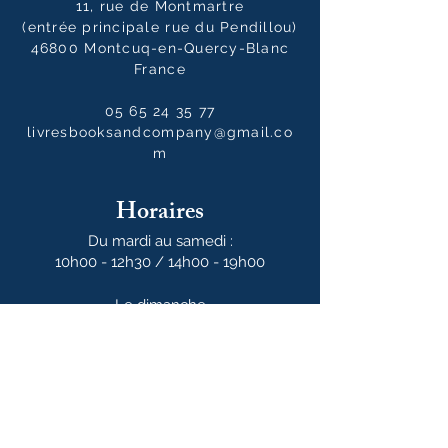
11, rue de Montmartre
(entrée principale rue du Pendillou)
46800 Montcuq-en-Quercy-Blanc
France
05 65 24 35 77
livresbooksandcompany@gmail.co
m
Horaires
Du mardi au samedi :
10h00 - 12h30 / 14h00 - 19h00
Le dimanche
10h00 - 14h00
Notre newsletter