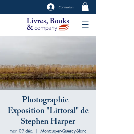
Connexion
Photographie -
Exposition "Littoral" de
Stephen Harper
mar. 09 déc.
  |  
Montcuq-en-Quercy-Blanc