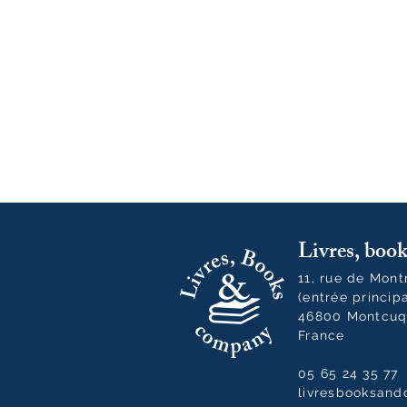
Livres, bo
11, rue de Mon
(entrée princip
46800 Montcuq
France
05 65 24 35 77
livresbooksan