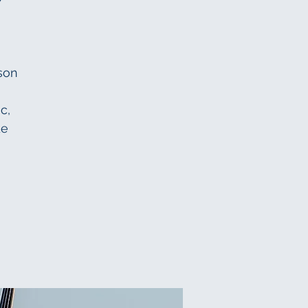
son
c,
de