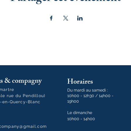
oks & compagny
Horaires
tmartre
Du mardi au samedi :
ale rue du Pendillou)
10h00 - 12h30 / 14h00 -
19h00
-en-Quercy-Blanc
Le dimanche
10h00 - 14h00
dcompany@gmail.com