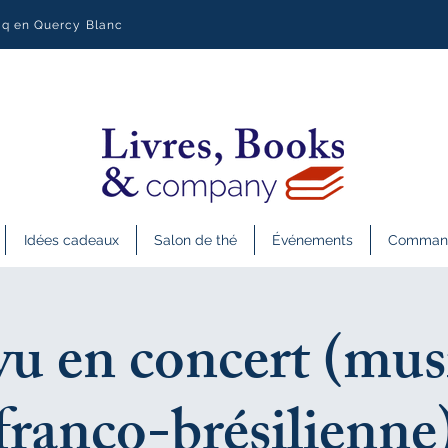
uq en Quercy Blanc
Idées cadeaux
Salon de thé
Événements
Commande
u en concert (mus
franco-brésilienne