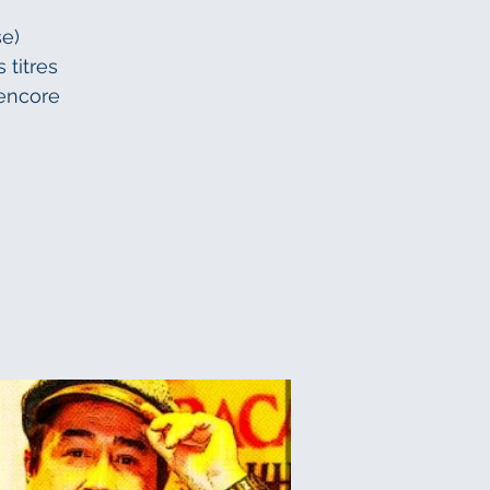
se)
 titres
 encore