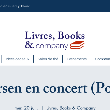
uq en Quercy Blanc
Idées cadeaux
Salon de thé
Événements
Commande
sen en concert (P
mer. 20 juil.
  |  
Livres, Books & Company