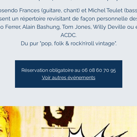
sendo Frances (guitare, chant) et Michel Teulet (bas
ent un répertoire revisitant de façon personnelle des
o Ferrer, Alain Bashung, Tom Jones, Willy Deville ou
ACDC.
Du pur "pop, folk & rock’n’roll vintage".
Réservation obligatoire au 06 08 60 70 95
Voir autres événements