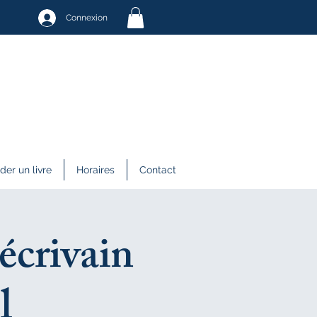
Connexion
r un livre
Horaires
Contact
'écrivain
l