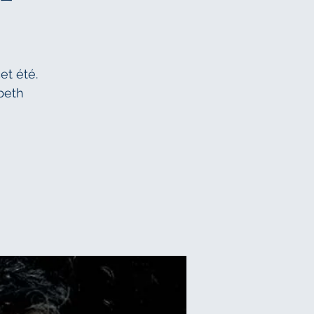
et été.
beth