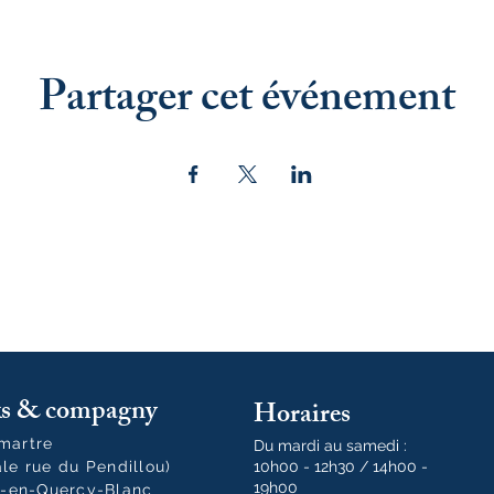
Partager cet événement
oks & compagny
Horaires
tmartre
Du mardi au samedi :
ale rue du Pendillou)
10h00 - 12h30 / 14h00 -
19h00
-en-Quercy-Blanc