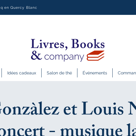
uq en Quercy Blanc
Idées cadeaux
Salon de thé
Événements
Commande
Gonzàlez et Louis 
oncert - musique l