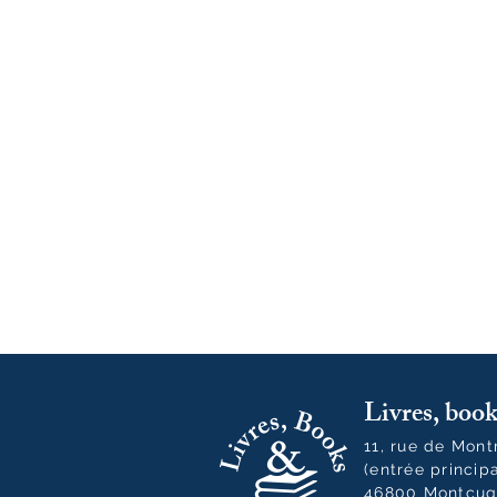
Livres, bo
11, rue de Mon
(entrée princip
46800 Montcuq