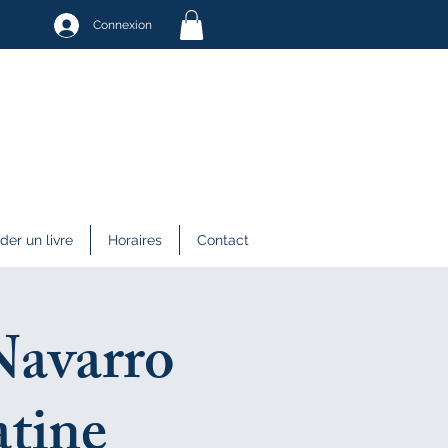
Connexion
r un livre
Horaires
Contact
Navarro
atine