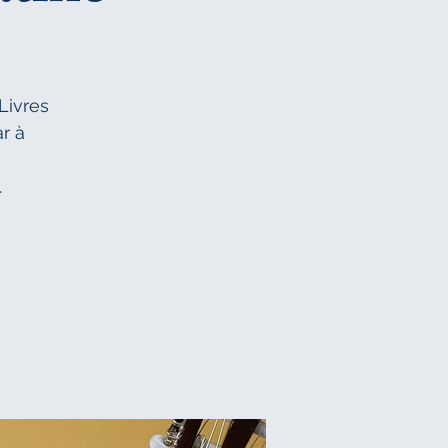
Livres
r à
.