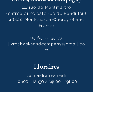
11, rue de Montmartre
(entrée principale rue du Pendillou)
46800 Montcuq-en-Quercy-Blanc
France
05 65 24 35 77
livresbooksandcompany@gmail.co
m
Horaires
Du mardi au samedi :
10h00 - 12h30 / 14h00 - 19h00
Le dimanche
10h00 - 14h00
Notre newsletter