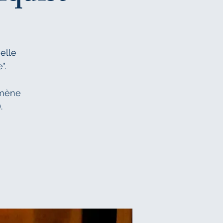
elle
".
amène
.