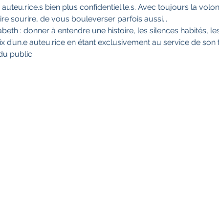
 auteu.rice.s bien plus confidentiel.le.s. Avec toujours la vol
e sourire, de vous bouleverser parfois aussi... 
abeth : donner à entendre une histoire, les silences habités, l
x d’un.e auteu.rice en étant exclusivement au service de son tex
du public. 