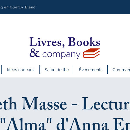
uq en Quercy Blanc
Idées cadeaux
Salon de thé
Événements
Commande
th Masse - Lectur
 "Alma" d'Anna E