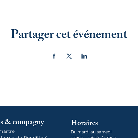
Partager cet événement
oks & compagny
Horaires
tmartre
Du mardi au samedi :
ale rue du Pendillou)
10h00 - 12h30 / 14h00 -