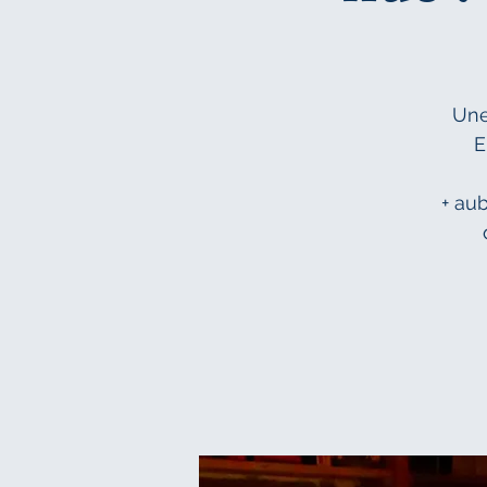
Une
E
+ au