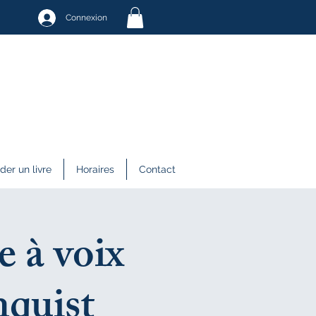
Connexion
r un livre
Horaires
Contact
e à voix
nquist