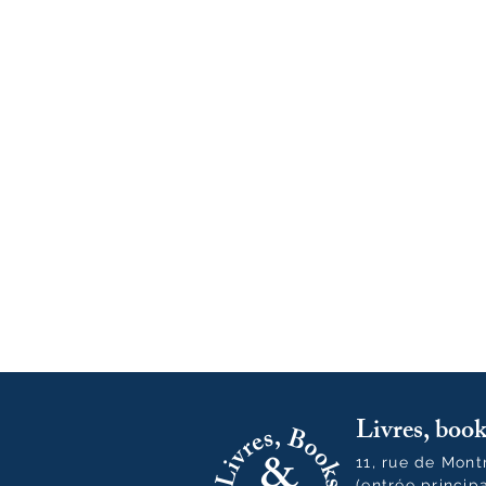
Livres, bo
11, rue de Mon
(entrée princip