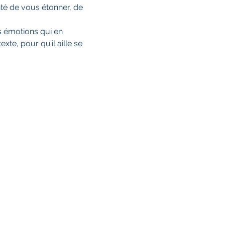
onté de vous étonner, de 
es émotions qui en 
te, pour qu’il aille se 