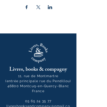
Livres, books & compagny
11, rue de Montmartre
(entrée principale rue du Pendillou)
46800 Montcuq-en-Quercy-Blanc
France
05 65 24 35 77
livresbooksandcompany@gmail.co