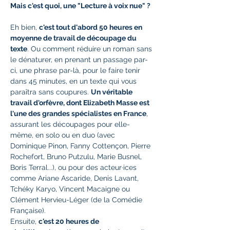
Mais c'est quoi, une "Lecture à voix nue" ?
Eh bien, 
c'est tout d'abord 50 heures en 
moyenne de travail de découpage du 
texte
. Ou comment réduire un roman sans 
le dénaturer, en prenant un passage par-
ci, une phrase par-là, pour le faire tenir 
dans 45 minutes, en un texte qui vous 
paraîtra sans coupures. 
Un véritable 
travail d'orfèvre, dont Elizabeth Masse est 
l'une des grandes spécialistes en France
, 
assurant les découpages pour elle-
même, en solo ou en duo (avec 
Dominique Pinon, Fanny Cottençon, Pierre 
Rochefort, Bruno Putzulu, Marie Busnel, 
Boris Terral...), ou pour des acteur·ices 
comme Ariane Ascaride, Denis Lavant, 
Tchéky Karyo, Vincent Macaigne ou 
Clément Hervieu-Léger (de la Comédie 
Française).
Ensuite, 
c'est 20 heures de 