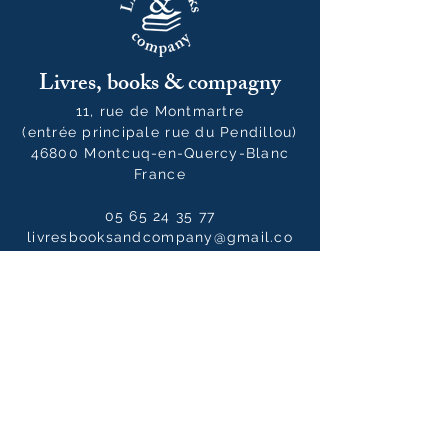
Livres, books & compagny
11, rue de Montmartre
(entrée principale rue du Pendillou)
46800 Montcuq-en-Quercy-Blanc
France
05 65 24 35 77
livresbooksandcompany@gmail.co
m
Horaires
Du mardi au samedi :
10h00 - 12h30 / 14h00 - 19h00
Le dimanche
10h00 - 14h00