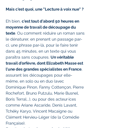
Mais c'est quoi, une "Lecture à voix nue" ?
Eh bien, 
c'est tout d'abord 50 heures en 
moyenne de travail de découpage du 
texte
. Ou comment réduire un roman sans 
le dénaturer, en prenant un passage par-
ci, une phrase par-là, pour le faire tenir 
dans 45 minutes, en un texte qui vous 
paraîtra sans coupures. 
Un véritable 
travail d'orfèvre, dont Elizabeth Masse est 
l'une des grandes spécialistes en France
, 
assurant les découpages pour elle-
même, en solo ou en duo (avec 
Dominique Pinon, Fanny Cottençon, Pierre 
Rochefort, Bruno Putzulu, Marie Busnel, 
Boris Terral...), ou pour des acteur·ices 
comme Ariane Ascaride, Denis Lavant, 
Tchéky Karyo, Vincent Macaigne ou 
Clément Hervieu-Léger (de la Comédie 
Française).