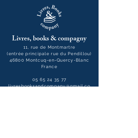
Livres, books & compagny
11, rue de Montmartre
(entrée principale rue du Pendillou)
46800 Montcuq-en-Quercy-Blanc
France
05 65 24 35 77
livresbooksandcompany@gmail.co
m
Horaires
Du mardi au samedi :
10h00 - 12h30 / 14h00 - 19h00