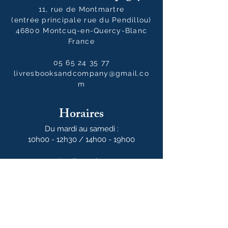
11, rue de Montmartre
(entrée principale rue du Pendillou)
46800 Montcuq-en-Quercy-Blanc
France
05 65 24 35 77
livresbooksandcompany@gmail.co
m
Horaires
Du mardi au samedi :
10h00 - 12h30 / 14h00 - 19h00
Le dimanche
10h00 - 14h00
Notre newsletter