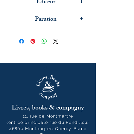
Editeur
La Peuplade
Parution
août 2024
Livres, books & compagny
11, rue de Montmartre
(entrée principale rue du Pendillou)
46800 Montcuq-en-Quercy-Blanc