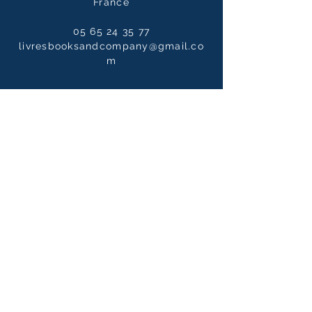
France
05 65 24 35 77
livresbooksandcompany@gmail.co
m
Horaires
Du mardi au samedi :
10h00 - 12h30 / 14h00 - 19h00
Le dimanche
10h00 - 14h00
Notre newsletter