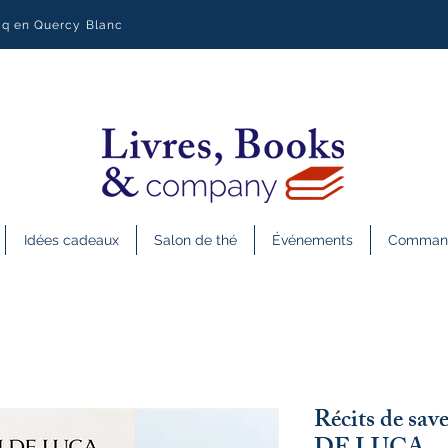
uq en Quercy Blanc
Idées cadeaux
Salon de thé
Événements
Commande
Récits de save