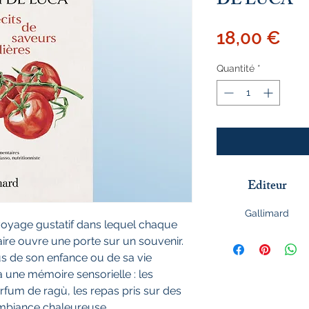
DE LUCA
Pri
18,00 €
Quantité
*
Editeur
Gallimard
 voyage gustatif dans lequel chaque
aire ouvre une porte sur un souvenir.
us de son enfance ou de sa vie
à une mémoire sensorielle : les
fum de ragù, les repas pris sur des
ambiance chaleureuse