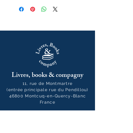
Livres, books & compagny
11, rue de Montmartre
(entrée principale rue du Pendillou)
46800 Montcuq-en-Quercy-Blanc
France
05 65 24 35 77
livresbooksandcompany@gmail.co
m