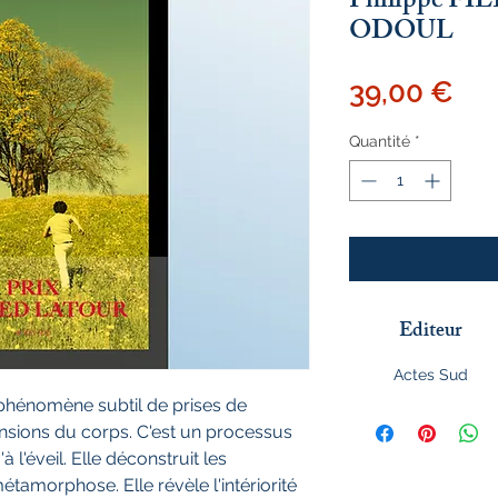
Philippe FI
ODOUL
Pri
39,00 €
Quantité
*
Editeur
Actes Sud
phénomène subtil de prises de
nsions du corps. C'est un processus
 l'éveil. Elle déconstruit les
amorphose. Elle révèle l'intériorité