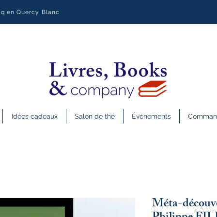
uq en Quercy Blanc
Idées cadeaux
Salon de thé
Événements
Commande
Méta-découv