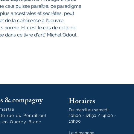
ue cela puisse paraître, ce paradigme
 plus ancestrales et secrètes, peut
t de la cohérence à l'oeuvre,
rs norme. Et c'est le cas de celle de
 dans ce livre d'art." Michel Odoul.
oks & compagny
Horaires
tmartre
Du mardi au samedi :
ale rue du Pendillou)
10h00 - 12h30 / 14h00 -
19h00
-en-Quercy-Blanc
Le dimanche