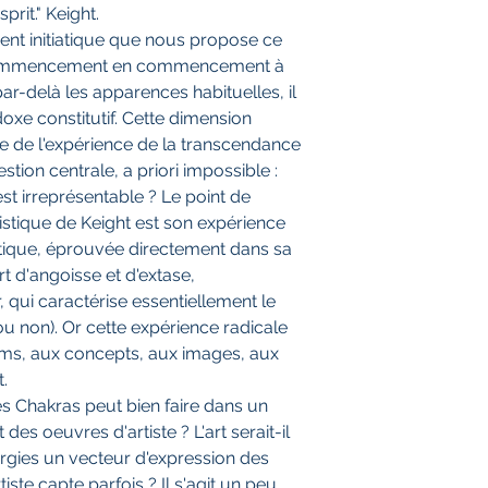
sprit." Keight.
t initiatique que nous propose ce
e commencement en commencement à
r-delà les apparences habituelles, il
xe constitutif. Cette dimension
de l'expérience de la transcendance
tion centrale, a priori impossible :
t irreprésentable ? Le point de
tistique de Keight est son expérience
ystique, éprouvée directement dans sa
rt d'angoisse et d'extase,
, qui caractérise essentiellement le
ou non). Or cette expérience radicale
oms, aux concepts, aux images, aux
t.
es Chakras peut bien faire dans un
des oeuvres d'artiste ? L'art serait-il
ergies un vecteur d'expression des
iste capte parfois ? Il s'agit un peu