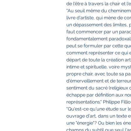
de l'être à travers la chair et l'e
"Au seuil même du cheminemen
livre d'artiste, qui mène d
un dépassement des limites, pa
faut commencer par un parado
fondamentalement paradoxale 
peut se formuler par cette ques
comment représenter ce qui es
départ de toute la création ar
intime et spirituelle, voire m
propre chair, avec toute sa pa
d'émerveillement et de terreur
sentiment du sacré (religieux 
échappe par définition aux n
représentations." Philippe Fillio
"Qu'est-ce qu'une étude sur l
ouvrage d'art, dans un texte et 
une "énergie"? Ou bien les én
champs du subtil que seul l'art