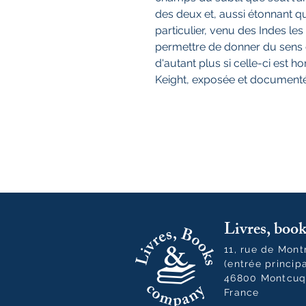
des deux et, aussi étonnant q
particulier, venu des Indes les
permettre de donner du sens e
d'autant plus si celle-ci est ho
Keight, exposée et documentée
Livres, bo
11, rue de Mon
(entrée princip
46800 Montcuq
France