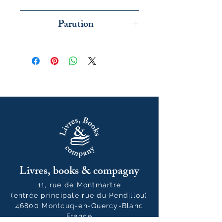
Editions du Patrimoine
Parution
novembre 2025
Livres, books & compagny
11, rue de Montmartre
(entrée principale rue du Pendillou)
46800 Montcuq-en-Quercy-Blanc
France