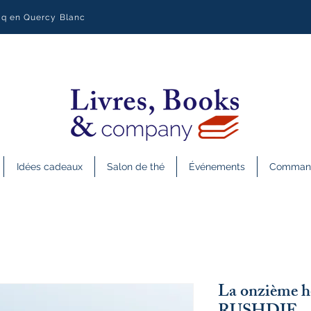
uq en Quercy Blanc
Idées cadeaux
Salon de thé
Événements
Commande
La onzième h