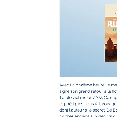
Avec La onzième heure, le ma
signe son grand retour à la fi
il a été victime en 2022. Ce s
et poétiques nous fait voyag
dont l'auteur a le secret. D
mythes anciens aux décors d'