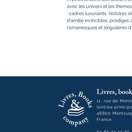
avec les univers et les thèmes
: cadres luxuriants, histoires 
d'amitié invincibles, prodiges 
romanesques et singulières d'i
Livres, bo
11, rue de Mon
(entrée princip
46800 Montcuq
France
05 65 24 35 77