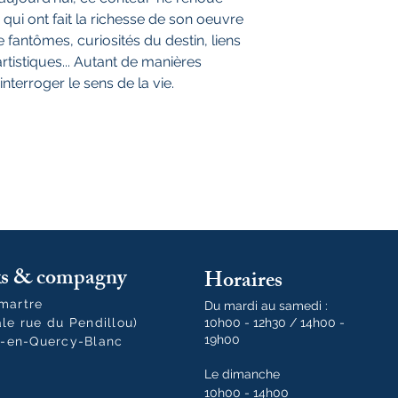
 qui ont fait la richesse de son oeuvre
de fantômes, curiosités du destin, liens
artistiques... Autant de manières
nterroger le sens de la vie.
oks & compagny
Horaires
tmartre
Du mardi au samedi :
ale rue du Pendillou)
10h00 - 12h30 / 14h00 -
19h00
-en-Quercy-Blanc
Le dimanche
10h00 - 14h00