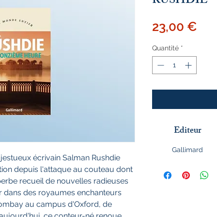
RUSHDIE
Pri
23,00 €
Quantité
*
Editeur
Gallimard
jestueux écrivain Salman Rushdie
ction depuis l'attaque au couteau dont
uperbe recueil de nouvelles radieuses
er dans des royaumes enchanteurs
e Bombay au campus d'Oxford, de
aujourd'hui, ce conteur-né renoue