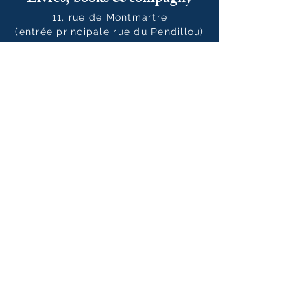
11, rue de Montmartre
(entrée principale rue du Pendillou)
46800 Montcuq-en-Quercy-Blanc
France
05 65 24 35 77
livresbooksandcompany@gmail.co
m
Horaires
Du mardi au samedi :
10h00 - 12h30 / 14h00 - 19h00
Le dimanche
10h00 - 14h00
Notre newsletter