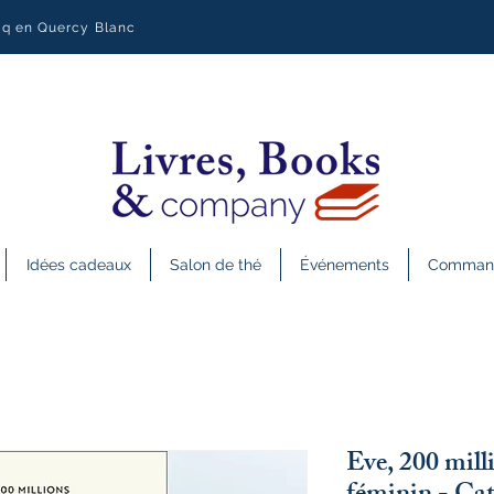
uq en Quercy Blanc
Idées cadeaux
Salon de thé
Événements
Commande
Eve, 200 mill