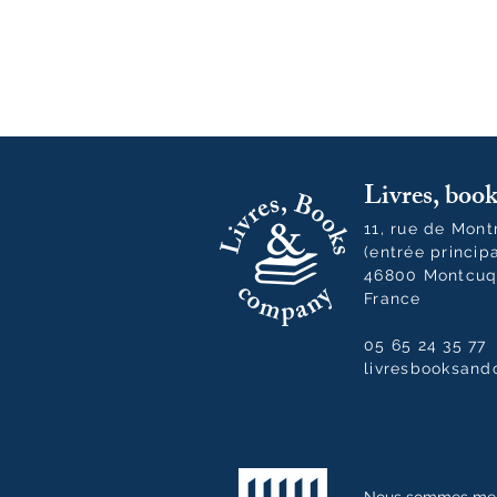
Livres, bo
11, rue de Mon
(entrée princip
46800 Montcuq
France
05 65 24 35 77
livresbooksan
Nous sommes me